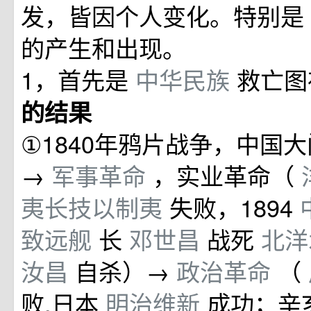
发，皆因个人变化。特别是
的产生和出现。
1，首先是
中华民族
救亡
的结果
①1840年鸦片战争，中国
→
军事革命
，实业革命（
夷长技以制夷
失败，1894
致远舰
长
邓世昌
战死
北
汝昌
自杀）→
政治革命
（
败,日本
明治维新
成功；辛