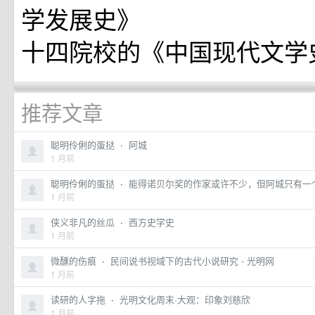
学发展史》
十四院校的《中国现代文学
推荐文章
聪明伶俐的蛋挞
·
阿城
1 月前
聪明伶俐的蛋挞
·
能得诺贝尔奖的作家或许不少，但阿城只有一
1 月前
侠义非凡的丝瓜
·
西方史学史
1 月前
微醺的伤痕
·
民间说书视域下的古代小说研究 - 光明网
1 月前
读研的人字拖
·
光明文化周末·大观：印象刘慈欣
1 月前