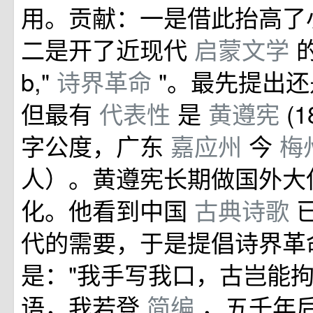
用。贡献：一是借此抬高了
二是开了近现代
启蒙文学
b,"
诗界革命
"。最先提出
但最有
代表性
是
黄遵宪
(
字公度，广东
嘉应州
今
梅
人）。黄遵宪长期做国外大
化。他看到中国
古典诗歌
代的需要，于是提倡诗界革
是："我手写我口，古岂能拘
语，我若登
简编
，五千年