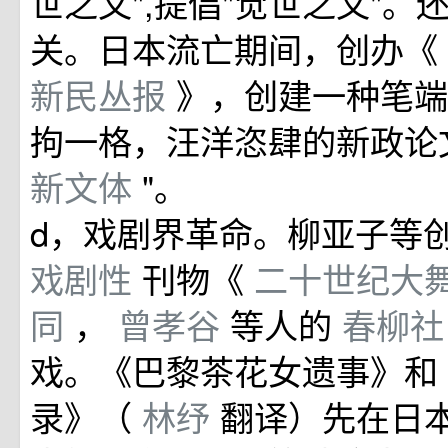
世之文",提倡"觉世之文"。
关。日本流亡期间，创办《
新民丛报
》，创建一种笔端
拘一格，汪洋恣肆的新政论
新文体
"。
d，戏剧界革命。柳亚子等
戏剧性
刊物《
二十世纪大
同
，
曾孝谷
等人的
春柳
戏。《巴黎茶花女遗事》和
录》（
林纾
翻译）先在日