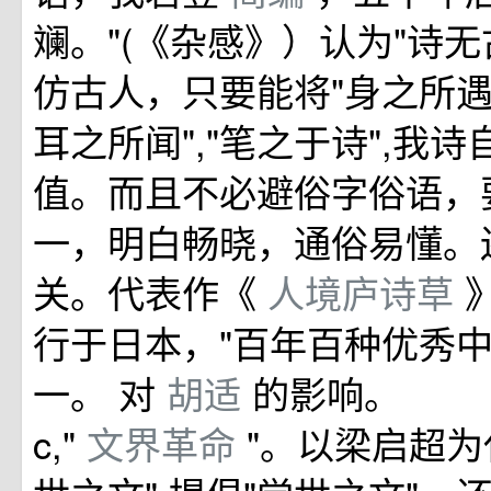
斓。"(《杂感》）认为"诗无
仿古人，只要能将"身之所
耳之所闻","笔之于诗",我
值。而且不必避俗字俗语，
一，明白畅晓，通俗易懂。
关。代表作《
人境庐诗草
行于日本，"百年百种优秀中
一。 对
胡适
的影响。
c,"
文界革命
"。以梁启超为