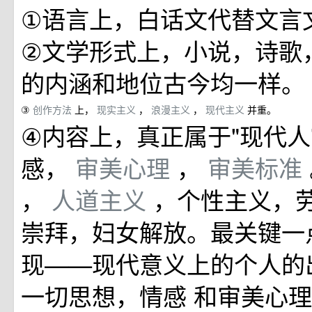
①语言上，白话文代替文言
②文学形式上，小说，诗歌
的内涵和地位古今均一样。
③
创作方法
上，
现实主义
，
浪漫主义
，
现代主义
并重。
④内容上，真正属于"现代人
感，
审美心理
，
审美标准
，
人道主义
，个性主义，
崇拜，妇女解放。最关键一
现——现代意义上的个人的
一切思想，情感 和审美心