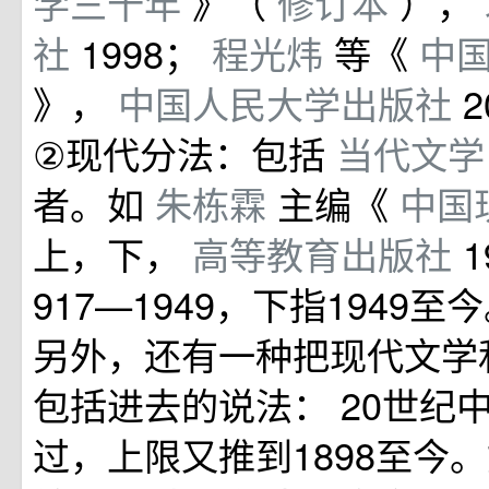
学三十年
》（
修订本
），
社
1998；
程光炜
等《
中
》，
中国人民大学出版社
②现代分法：包括
当代文
者。如
朱栋霖
主编《
中国
上，下，
高等教育出版社
917—1949，下指1949至
另外，还有一种把现代文学
包括进去的说法： 20世纪
过，上限又推到1898至今