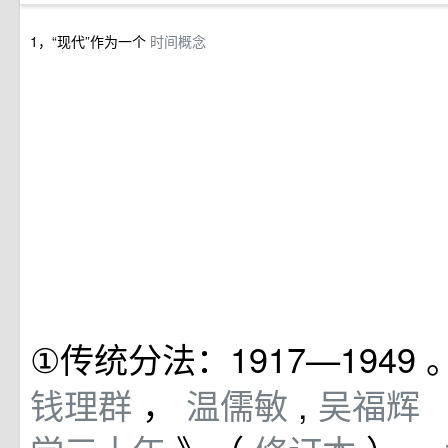
1，“现代”作为一个
时间概念
①传统分法：1917—1949
钱理群
，
温儒敏
,
吴福辉