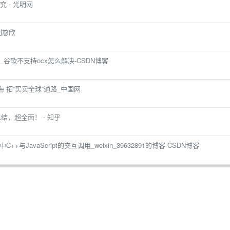
 - 光明网
刘慈欣
控件_谷歌不支持ocx怎么解决-CSDN博客
海 拓“买卖全球”通路_中国网
总结，超全面！ - 知乎
er2中C++与JavaScript的交互调用_weixin_39632891的博客-CSDN博客