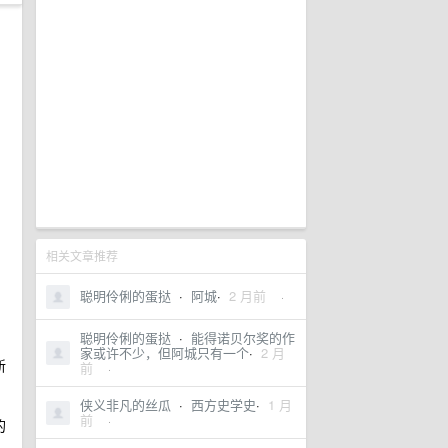
相关文章推荐
聪明伶俐的蛋挞
·
阿城
·
2 月前
·
聪明伶俐的蛋挞
·
能得诺贝尔奖的作
家或许不少，但阿城只有一个
·
2 月
新
前
·
侠义非凡的丝瓜
·
西方史学史
·
1 月
前
·
的