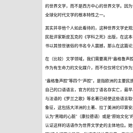
的世界文学，而不是西方中心的世界文学。因为
全球化时代文学的根本特性之一。
其实并非他个人如此看待的，这种世界文学史观
民批评家斯皮瓦克的《学科之死》出版，在这本
书以其惊世骇俗的书名令人震撼，那么在这篇论
在（比较）文学领域，我们需要离开“盎格鲁声腔”
作为有生命力的文化媒介，而不仅仅将它们作为
“盎格鲁声腔”等四个“声腔”，是指欧洲的主要
自己的口语语言，官方的拉丁语名存实亡，最早
与法语的《罗兰之歌》等名著已经使这些语言取代
象征，这包括大洋洲的土著、拉丁美洲的印第安
认为“黑暗的心脏”（康拉德语）或是“原始文化”
认证这样的话语作为世界文学史的主体地位。她肯