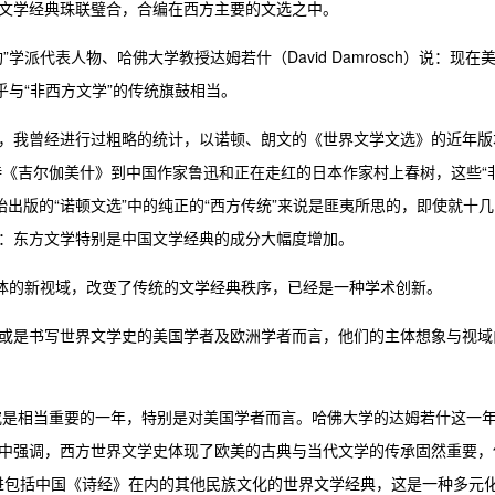
文学经典珠联璧合，合编在西方主要的文选之中。
派代表人物、哈佛大学教授达姆若什（David Damrosch）说：现在
乎与“非西方文学”的传统旗鼓相当。
，我曾经进行过粗略的统计，以诺顿、朗文的《世界文学文选》的近年版
诗《吉尔伽美什》到中国作家鲁迅和正在走红的日本作家村上春树，这些“
始出版的“诺顿文选”中的纯正的“西方传统”来说是匪夷所思的，即使就十几
：东方文学特别是中国文学经典的成分大幅度增加。
主体的新视域，改变了传统的文学经典秩序，已经是一种学术创新。
或是书写世界文学史的美国学者及欧洲学者而言，他们的主体想象与视域
研究是相当重要的一年，特别是对美国学者而言。哈佛大学的达姆若什这一
中强调，西方世界文学史体现了欧美的古典与当代文学的传承固然重要，
引进包括中国《诗经》在内的其他民族文化的世界文学经典，这是一种多元