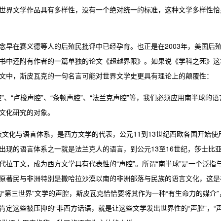
世界文学作品具有多样性，没有一个绝对统一的标准，这种文学多样性恰
念早在赛义德等人的后殖民批评中已经孕育。也正是在2003年，美国后
书中还附有作者的一篇单独的论文《超越界限》。如果说《学科之死》这
文中，斯皮瓦克的一句名言可能对世界文学史更具有理论上的颠覆性：
、“卢梭声腔”、“条顿声腔”、“法兰克声腔”等，我们必须应用南半球的语
文化研究的对象。
民族文化与语言体系，是西方文学的代表，公元11到13世纪西欧各国开始使
出现的语言体系之一就是法兰克人的语言，到公元13至16世纪，莎士比
拉丁文，成为西方文学具有代表性的“声腔”。所谓“南半球”是一个泛指
原著民与非洲特别是撒哈拉沙漠以南的非洲部落与民族的语言文化，这是
的“第三世界”文学的声腔，斯皮瓦克恰恰要将其作为一种“有生命力的媒介”
定这些被压抑的“非西方话语，就是让这些文学发出世界性的“声腔”，“