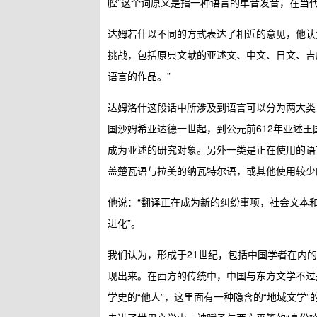
腔”这个词原义是指一种语言的单音发音，在当
达姆若什以不同的方式表达了相近的意见，他认
挑战，包括原典文献的亚述文、中文、日文、吉
语言的作品。”
达姆洛什这段话中所涉及到语言可以分为两大类
国沙姆希亚达德一世起，到公元前612年亚述
成为亚述的研究对象。另外一类是正在使用的语
盖楚瓦语与拉美的纳瓦特尔语，或其他使用较少
他说：“翻译正在成为新的纠纷事项，社会文本
进化”。
我们认为，形成于21世纪，包括中国学者在内
现出来。在西方的传统中，中国与东方文学不过是
学史的“他人”，这里面有一种隐含的“地域文学”