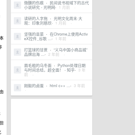
微醺的伤痕
·
民间说书视域下的古代
小说研究 - 光明网
·
1 月前
·
美
读研的人字拖
·
光明文化周末·大
观：印象刘慈欣
·
1 月前
·
坚强的韭菜
·
在Chrome上使用Activ
本
eX控件_谷歌 ...
·
1 年前
·
非
打篮球的甘蔗
·
“义乌中国小商品城”
品牌出海 ...
·
2 年前
·
眉毛粗的乌冬面
·
Python处理日期
与时间总结，超全面！ - 知乎
·
3 年
前
·
刚毅的卤蛋
·
html c++ ...
·
3 年前
·
由
年
但
化