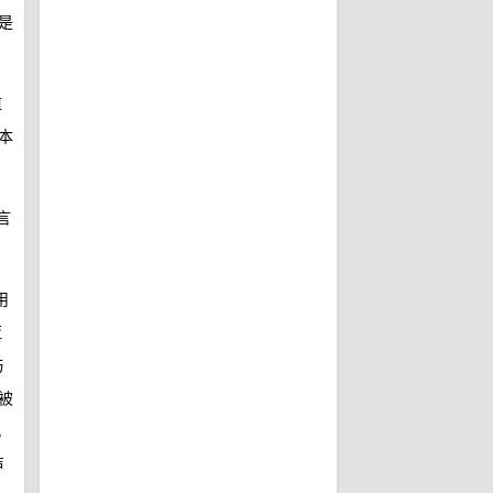
是
殖
本
言
用
亚
与
被
，
声