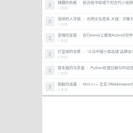
微醺的伤痕
·
民间说书视域下的古代小说研究
1 月前
读研的人字拖
·
光明文化周末·大观：印象
1 月前
坚强的韭菜
·
在Chrome上使用ActiveX
1 年前
打篮球的甘蔗
·
“义乌中国小商品城”品牌出
2 年前
眉毛粗的乌冬面
·
Python处理日期与时间
3 年前
刚毅的卤蛋
·
html c++ 交互,IWebbrows
3 年前