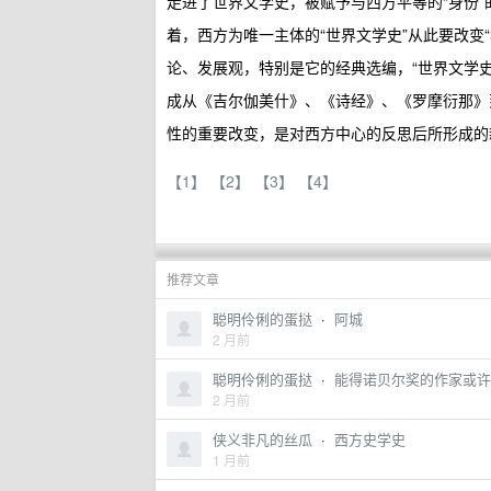
走进了世界文学史，被赋予与西方平等的“身份
着，西方为唯一主体的“世界文学史”从此要改变
论、发展观，特别是它的经典选编，“世界文学史
成从《吉尔伽美什》、《诗经》、《罗摩衍那》
性的重要改变，是对西方中心的反思后所形成的
【1】
【2】
【3】
【4】
推荐文章
聪明伶俐的蛋挞
·
阿城
2 月前
聪明伶俐的蛋挞
·
能得诺贝尔奖的作家或许
2 月前
侠义非凡的丝瓜
·
西方史学史
1 月前