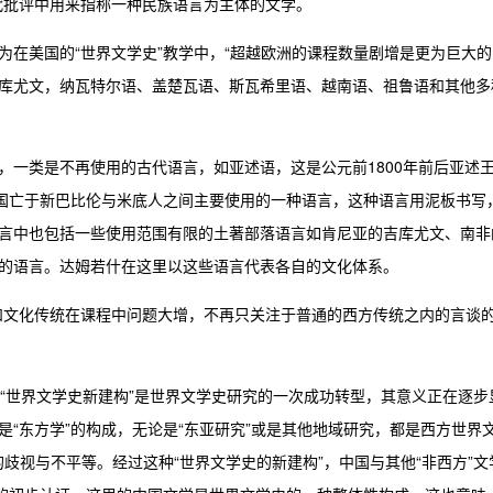
代批评中用来指称一种民族语言为主体的文学。
为在美国的“世界文学史”教学中，“超越欧洲的课程数量剧增是更为巨大的
库尤文，纳瓦特尔语、盖楚瓦语、斯瓦希里语、越南语、祖鲁语和其他多
，一类是不再使用的古代语言，如亚述语，这是公元前1800年前后亚述
王国亡于新巴比伦与米底人之间主要使用的一种语言，这种语言用泥板书写
言中也包括一些使用范围有限的土著部落语言如肯尼亚的吉库尤文、南非
的语言。达姆若什在这里以这些语言代表各自的文化体系。
和文化传统在课程中问题大增，不再只关注于普通的西方传统之内的言谈
的“世界文学史新建构”是世界文学史研究的一次成功转型，其意义正在逐步
“东方学”的构成，无论是“东亚研究”或是其他地域研究，都是西方世界
的歧视与不平等。经过这种“世界文学史的新建构”，中国与其他“非西方”文