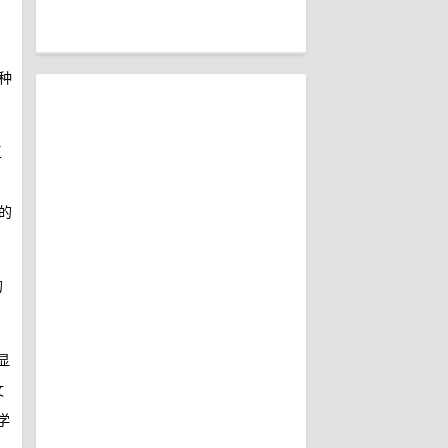
种
王
，
的
的
显
文
学