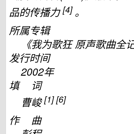
[4]
品的传播力
。
所属专辑
《我为歌狂 原声歌曲全
发行时间
2002年
填 词
[1]
[6]
曹峻
作 曲
彭程