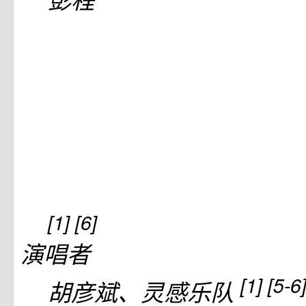
[1]
[6]
演唱者
[1]
[5-6
胡彦斌、灵感乐队