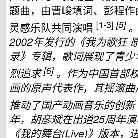
题曲，由曹峻填词、彭程作
[1-3]
[5]
灵感乐队共同演唱
2002年发行的《我为歌狂 
录》专辑，歌词展现了青少
[6]
烈追求
。作为中国首部
画的原声代表作，其摇滚曲
推动了国产动画音乐的创新
年，胡彦斌在出道25周年
《我的舞台(Live)》版本