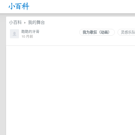
小百科
我的舞台
›
酷酷的牙膏
我为歌狂（动画）
灵感乐
10 月前