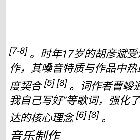
[7-8]
。时年17岁的胡彦斌
作，其嗓音特质与作品中热
[5]
[8]
度契合
。词作者曹峻通
我自己写好”等歌词，强化
[6]
[8]
达的核心理念
。
音乐制作