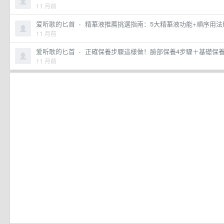
11 月前
爱听歌的匕首
·
精華液推薦挑選指南：5大精華液功能+順序用法解
11 月前
爱听歌的匕首
·
正確保養步驟這樣做！臉部保養4步驟＋基礎保養順
11 月前