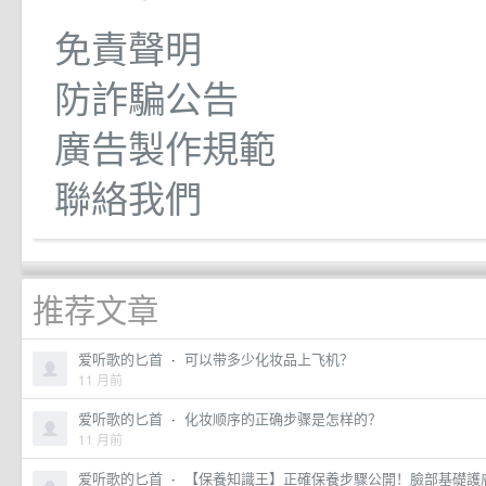
免責聲明
防詐騙公告
廣告製作規範
聯絡我們
推荐文章
爱听歌的匕首
·
可以带多少化妆品上飞机？
11 月前
爱听歌的匕首
·
化妆顺序的正确步骤是怎样的？
11 月前
爱听歌的匕首
·
【保養知識王】正確保養步驟公開！臉部基礎護膚順