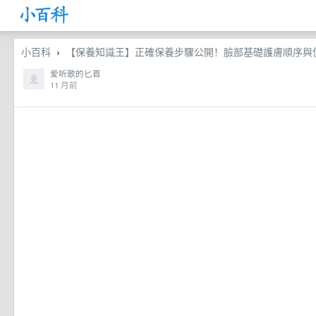
小百科
【保養知識王】正確保養步驟公開！臉部基礎護膚順序與使用
›
爱听歌的匕首
11 月前