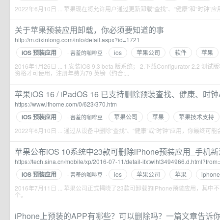
2022年6月10日 ... 苹果现在将允许用户通过更新卸载“查找”、“健康”和“时钟”
关于苹果预装应用卸载，你必须要知道的事
http://m.dixintong.com/info/detail.aspx?id=1721
iOS 预装应用
ios
苹果公司
软件
苹果
害羞的咖啡豆
·
·
2016年1月26日 ... 1.安装iOS 9.3 beta 版系统； 2.下载Configurator 
资格才可使用，注册年费为79 英镑（约合;...
苹果iOS 16 / iPadOS 16 已支持删除预装查找、健康、时钟Ap
https://www.ithome.com/0/623/370.htm
iOS 预装应用
苹果公司
苹果
苹果技术支持
害羞的咖啡豆
·
·
2022年6月10日 ... 通过从设备中删除“查找”、“健康”或“时钟”应用，你最终
苹果公布iOS 10系统中23款可删除iPhone预装应用_手机
https://tech.sina.cn/mobile/xp/2016-07-11/detail-ifxtwiht3494966.d.html?fro
iOS 预装应用
ios
苹果公司
苹果
iphone
害羞的咖啡豆
·
·
2016年7月11日 ... 苹果公司正式揭晓了23款可卸载的iPhone预装应用，其
个。
iPhone上预装的APP有哪些？可以删除吗？一篇文章告诉你！ - 