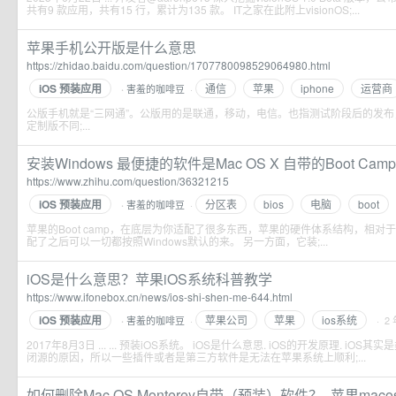
共有9 款应用，共有15 行，累计为135 款。 IT之家在此附上visionOS;...
苹果手机公开版是什么意思
https://zhidao.baidu.com/question/1707780098529064980.html
iOS 预装应用
通信
苹果
iphone
运营商
害羞的咖啡豆
·
·
公版手机就是“三网通”。公版用的是联通，移动，电信。也指测试阶段后的发
定制版不同;...
安装Windows 最便捷的软件是Mac OS X 自带的Boot Camp
https://www.zhihu.com/question/36321215
iOS 预装应用
分区表
bios
电脑
boot
害羞的咖啡豆
·
·
苹果的Boot camp，在底层为你适配了很多东西，苹果的硬件体系结构，相
配了之后可以一切都按照Windows默认的来。 另一方面，它装;...
iOS是什么意思？苹果iOS系统科普教学
https://www.ifonebox.cn/news/ios-shi-shen-me-644.html
iOS 预装应用
苹果公司
苹果
ios系统
害羞的咖啡豆
·
· 2
·
2017年8月3日 ... ... 预装iOS系统。 iOS是什么意思. iOS的开发原理. iOS其实是
闭源的原因，所以一些插件或者是第三方软件是无法在苹果系统上顺利;...
如何删除Mac OS Monterey自带（预装）软件？_苹果macos