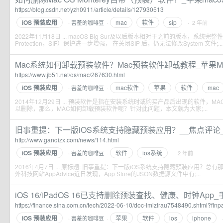
https://blog.csdn.net/yzh0911/article/details/127930513
iOS 预装应用
mac
软件
sip
害羞的咖啡豆
·
· 2 年前
·
2022年11月18日 ... macOS Big Sur及以后版本相对于之前的版本，系统完整性（Sys
Protection，SIF）保护进一步增强， 在关闭SIP 后，仍无法修改System 文件;...
Mac系统如何卸载预装软件？Mac预装软件卸载教程_苹果MAC
https://www.jb51.net/os/mac/267630.html
iOS 预装应用
mac软件
苹果
软件
mac
害羞的咖啡豆
·
·
2014年12月29日 ... 预装软件是指在安装系统时或购买产品后出现的软件，
以删除，那么，MAC如何卸载预装软件呢？针对此问题，本文就为大家;...
旧事重提：下一版iOS系统支持隐藏预装应用？__焦点评论
http://www.ganqizx.com/news/114.html
iOS 预装应用
软件
ios系统
害羞的咖啡豆
·
· 2 年前
·
2016年4月7日 ... 原标题: 旧事重提：下一版iOS系统支持隐藏预装应用？
外科技网站AppAdvice近日发现，App Store的JSON数据源文件中有;...
iOS 16/iPadOS 16已支持删除预装查找、健康、时钟App
https://finance.sina.com.cn/tech/2022-06-10/doc-imizirau7548490.shtml?fin
iOS 预装应用
苹果
软件
ios
iphone
害羞的咖啡豆
·
·
·