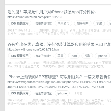
活久见！苹果允许用户对iPhone预装App打分评价-
https://zhuanlan.zhihu.com/p/421562785
iOS 预装应用
苹果公司
知乎用户
苹果
害羞的咖啡豆
·
·
2021年10月14日 ... ... （如邮件、博客、音乐、新闻、股票和计算器等）进行
的发布，App Store上提供的所有苹果应用程序，包括那些预装…
谷歌推出在线计算器，没有预装计算器应用的苹果iPad 也能用
https://www.ithome.com/0/601/785.htm
iOS 预装应用
苹果
ipad
谷歌
iphone
害羞的咖啡豆
·
·
2022年2月6日 ... ... iPad 中预装计算器应用。虽然用户可以从App Stor
iPadOS 非常注重生产力，苹果为iPad 推出计算器应用似乎是非常合理的。
iPhone上预装的APP有哪些？可以删除吗？一篇文章告诉你！ - 
https://www.tigerdr.com/zh/blog/2022/06/13/iphone%E4%B8%8A%E9
4app%E6%9C%89%E5%93%AA%E4%BA%9B%EF%BC%9F%E5%8F
iOS 预装应用
iphone
害羞的咖啡豆
·
· 2 年前
·
2022年6月13日 ... 虽然其中许多可能很有用，但有些可能只会占用主屏幕上
删除一些Apple 预装的iPhone 应用程序。虽然不能删除所有系统预装的;...