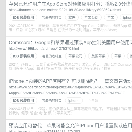
苹果已允许用户在App Store对预装应用打分：播客2.0分垫底_
https://finance.sina.com.cn/tech/2021-09-30/doc-iktzqtyt8928624.shtml
iOS 预装应用
软件
苹果公司
苹果
ipho
害羞的咖啡豆
·
·
2021年9月30日 ... 原标题：苹果已允许用户在App Store 对iPhone 预装Ap
编：汪淼. IT之家9 月30 日消息 在很长的一段时间里，苹果App Store;...
Comscore：Google和苹果通过预装App控制美国用户使用习惯
http://www.199it.com/archives/1275370.html
iOS 预装应用
苹果公司
美国苹果
苹果
害羞的咖啡豆
·
·
2021年7月8日 ... ... 部分都是谷歌或苹果公司开发的。近日，调研公司Comscor
应用程序（App）和其他第三方应用程序的受欢迎程度进行了排名。
iPhone上预装的APP有哪些？可以删除吗？一篇文章告诉你！ - 
https://www.tigerdr.com/zh/blog/2022/06/13/iphone%E4%B8%8A%E9
4app%E6%9C%89%E5%93%AA%E4%BA%9B%EF%BC%9F%E5%8F
iOS 预装应用
iphone
害羞的咖啡豆
·
· 2 年前
·
2022年6月13日 ... 但是，您仍然可以从主屏幕隐藏应用程序。 不能删除的应用有：
找我的; 健康; 留言; 电话; 相片; 苹果浏览;...
预装应用可替代！苹果可能会允许iPhone用户设置默认应用程序
https://www.sohu.com/a/374815431_374283