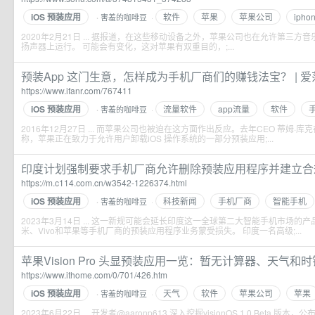
iOS 预装应用
软件
苹果
苹果公司
ipho
害羞的咖啡豆
·
·
2020年2月21日 ... 据报道，在这些移动设备之外，苹果公司也在允许第三方音
扬声器上运行。 可能会有变化，这对苹果有双重目的，;...
预装App 这门生意，怎样成为手机厂商们的赚钱法宝？ | 爱
https://www.ifanr.com/767411
iOS 预装应用
流量软件
app流量
软件
害羞的咖啡豆
·
·
2016年12月27日 ... 而苹果公司也被迫在这方面作出反应。去年CEO 蒂姆·库克在
称，苹果正在致力于允许用户卸载iOS 操作系统的一部分预装应用;...
印度计划强制要求手机厂商允许删除预装应用程序并建立合
https://m.c114.com.cn/w3542-1226374.html
iOS 预装应用
科技新闻
手机厂商
智能手机
害羞的咖啡豆
·
·
2023年3月14日 ... 这一新规可能会延长印度这一全球第二大智能手机市场
米、Vivo和苹果等手机厂商的预装应用程序业务蒙受损失。 印度一名高级;...
苹果Vision Pro 头显预装应用一览：暂无计算器、天气和时钟应用
https://www.ithome.com/0/701/426.htm
iOS 预装应用
天气
软件
苹果公司
苹果
害羞的咖啡豆
·
·
2023年6月22日 ... 开发者@aaronp613 深入挖掘visionOS 1.0 Beta