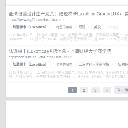
全球眼镜设计生产龙头：陆逊梯卡Luxottica Group(LUX) -
https://www.mg21.com/luxottica.html
陆逊梯卡（Luxottica）
眼镜
美股
稳重的咖啡
·
· 1 月前
·
2016年4月12日 ... 陆逊梯卡集团（或：露西欧帝卡集团、罗萨奥蒂卡集团）Luxotti
SpA(NYSE:LUX)创立于1961年，总部位于意大利米兰，是Delfin S.à r.l.子公司
陆逊梯卡(Luxottica)招聘信息 - 上海财经大学商学院
https://cob.sufe.edu.cn/Home/Detail/3225
陆逊梯卡（Luxottica）
上海财经大学商学院
招聘
稳重的咖啡
·
·
2012年9月24日 ... 上海财经大学是我国最早开始开始举办MBA、EMBA教
的一所财经院校，在举校体制的有力扶持下，其MBA、EMBA、中外合作MBA;..
1
2
3
4
下一