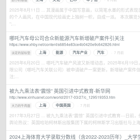
胆小的香烟
2025年8月11日 ... 其漫画属于中国写意画，以简笔水墨的形式
的个人画风，在中国现代绘画史上独树一帜，自成一派。 本次展览分为
“;...
哪吒汽车母公司合众新能源汽车新增破产案件引关注
https://www.xhby.net/content/s6854e83ce4b0420e9c642826.html
上海
能源
汽车产业
汽车
·
· 7 月前
淡定的鼠标垫
2025年6月20日 ... 哪吒汽车破产风波又新增动态，2025年6月
限公司（哪吒汽车关联公司）被申请破产一案更新，新增破产案件
注;...
被九九乘法表“震惊” 英国引进中式教育-新华网
http://www.xinhuanet.com/world/2017-03/27/c_129519353.htm
上海
中国英国
·
· 7 月前
大力的牛肉面
2017年3月27日 ... 被九九乘法表“震惊” 英国引进中式教育---
舆论热议：英国哈珀柯林斯出版集团下属的柯林斯学习出版社与上海世纪
2024上海体育大学录取分数线（含2022-2023历年）_大