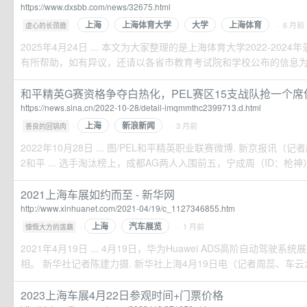
https://www.dxsbb.com/news/32675.html
上海
上海体育大学
大学
上海体育
·
· 6 月前
虚心的长颈鹿
2025年4月24日 ... 本文为大家整理的是上海体育大学2022-20
有所帮助，如有异议，还请以各省市教育考试院和学校公布的信息
和平精英G赛资格争夺白热化，PEL赛区15支战队抢一个席位
https://news.sina.cn/2022-10-28/detail-imqmmthc2399713.d.html
上海
新浪新闻
·
· 3 月前
善良的回锅肉
2022年10月28日 ... 图/PEL和平精英职业联赛微博. 新京报讯（记
2和平 ... 选手淘汰榜上，成都AG两人入围前五，宁成周（ID：枪神）手
2021上海车展如约而至 - 新华网
http://www.xinhuanet.com/2021-04/19/c_1127346855.htm
上海
汽车展览
·
· 1 月前
慷慨大方的莲藕
2021年4月19日 ... 4月19日，华为Huawei ADS高阶自动驾驶
相。 新华社记者陈建力摄. 新华社上海4月19日电（记者周蕊、车云龙
2023上海车展4月22日参观时间+门票价格