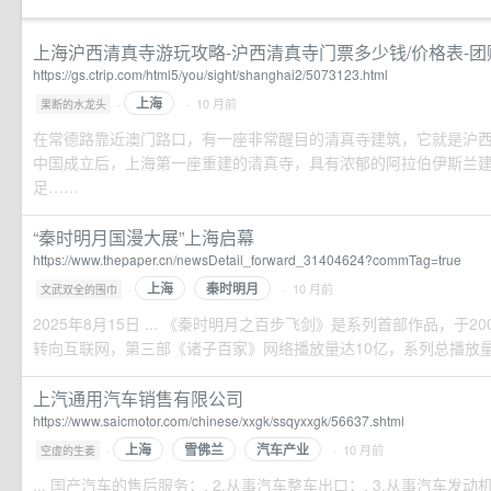
上海沪西清真寺游玩攻略-沪西清真寺门票多少钱/价格表-团购票
https://gs.ctrip.com/html5/you/sight/shanghai2/5073123.html
上海
·
· 10 月前
果断的水龙头
在常德路靠近澳门路口，有一座非常醒目的清真寺建筑，它就是沪
中国成立后，上海第一座重建的清真寺，具有浓郁的阿拉伯伊斯兰
足……
“秦时明月国漫大展”上海启幕
https://www.thepaper.cn/newsDetail_forward_31404624?commTag=true
上海
秦时明月
·
· 10 月前
文武双全的围巾
2025年8月15日 ... 《秦时明月之百步飞剑》是系列首部作品，于
转向互联网，第三部《诸子百家》网络播放量达10亿，系列总播放量超15
上汽通用汽车销售有限公司
https://www.saicmotor.com/chinese/xxgk/ssqyxxgk/56637.shtml
上海
雪佛兰
汽车产业
·
· 10 月前
空虚的生姜
... 国产汽车的售后服务；. 2.从事汽车整车出口；. 3.从事汽车发动