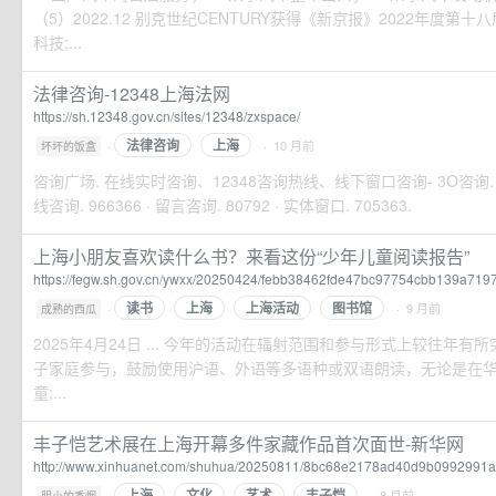
（5）2022.12 别克世纪CENTURY获得《新京报》2022年度第
科技;...
法律咨询-12348上海法网
https://sh.12348.gov.cn/sites/12348/zxspace/
法律咨询
上海
·
· 10 月前
坏坏的饭盒
咨询广场. 在线实时咨询、12348咨询热线、线下窗口咨询- 3O咨询. 热线
线咨询. 966366 · 留言咨询. 80792 · 实体窗口. 705363.
上海小朋友喜欢读什么书？来看这份“少年儿童阅读报告”
https://fegw.sh.gov.cn/ywxx/20250424/febb38462fde47bc97754cbb139a7197
读书
上海
上海活动
图书馆
·
· 9 月前
成熟的西瓜
2025年4月24日 ... 今年的活动在辐射范围和参与形式上较往年
子家庭参与，鼓励使用沪语、外语等多语种或双语朗读，无论是在
童;...
丰子恺艺术展在上海开幕多件家藏作品首次面世-新华网
http://www.xinhuanet.com/shuhua/20250811/8bc68e2178ad40d9b0992991a
上海
文化
艺术
丰子恺
·
· 8 月前