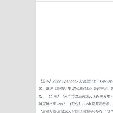
【全市】2022 Openbook 好書獎112年1月
動，新增《歡慶BABY閱加碼活動》歡迎參加!~
加。
【全市】「新北市立圖書館天天好書交換
獎得獎名單公告！
【總館】112年寶寶愛看書
【三峽分館/三峽北大分館/土城親子分館】11