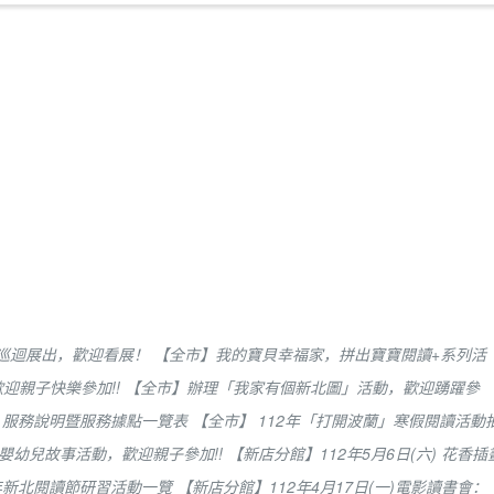
-9月巡迴展出，歡迎看展！
【全市】我的寶貝幸福家，拼出寶寶閱讀+系列活
歡迎親子快樂參加!!
【全市】辦理「我家有個新北圖」活動，歡迎踴躍參
」服務說明暨服務據點一覽表
【全市】 112年「打開波蘭」寒假閱讀活動
．嬰幼兒故事活動，歡迎親子參加!!
【新店分館】112年5月6日(六) 花香插
2年新北閱讀節研習活動一覽
【新店分館】112年4月17日(一)電影讀書會：