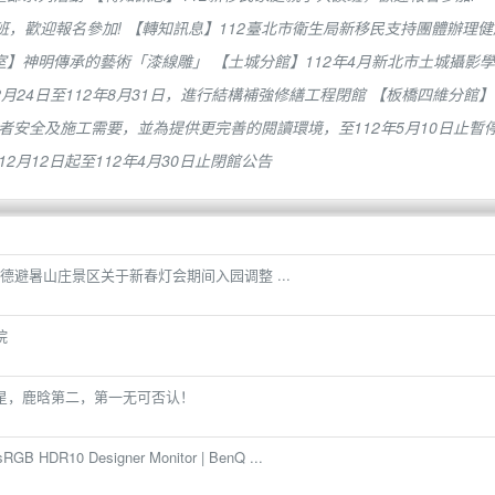
班，歡迎報名參加!
【轉知訊息】112臺北市衛生局新移民支持團體辦理健
室】神明傳承的藝術「漆線雕」
【土城分館】112年4月新北市土城攝影學
2月24日至112年8月31日，進行結構補強修繕工程閉館
【板橋四維分館】
安全及施工需要，並為提供更完善的閱讀環境，至112年5月10日止暫
12月12日起至112年4月30日止閉館公告
德避暑山庄景区关于新春灯会期间入园调整 ...
院
星，鹿晗第二，第一无可否认！
GB HDR10 Designer Monitor | BenQ ...