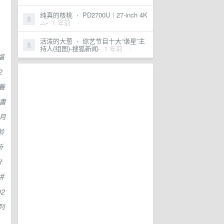
纯真的核桃
·
PD2700U｜27-inch 4K
...
·
1 年前
·
，
活泼的大葱
·
综艺节目十大“谐星”主
持人(组图)-搜狐新闻
·
1 年前
·
福
2
養
書
月
齡
新
分
拼
02
列