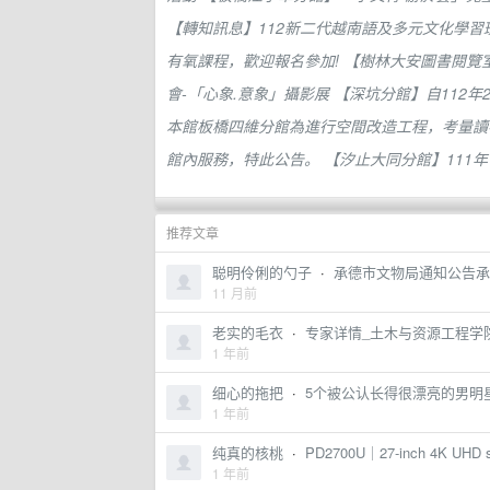
【轉知訊息】112新二代越南語及多元文化學習
有氧課程，歡迎報名參加!
【樹林大安圖書閱覽
會-「心象.意象」攝影展
【深坑分館】自112年
本館板橋四維分館為進行空間改造工程，考量讀者
館內服務，特此公告。
【汐止大同分館】111年
推荐文章
聪明伶俐的勺子
·
承德市文物局通知公告承
11 月前
老实的毛衣
·
专家详情_土木与资源工程学
1 年前
细心的拖把
·
5个被公认长得很漂亮的男明
1 年前
纯真的核桃
·
PD2700U｜27-inch 4K UHD sR
1 年前