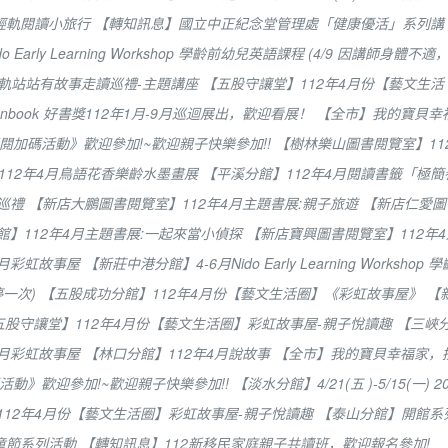
輕軌閱讀小旅行
【轉知訊息】國立中正紀念堂管理處「健康優活」系列講
Early Learning Workshop 學齡前幼兒英語課程 (4/9 因講師身體不適
軌站站有故事走讀巡禮-主題講座
【五股守讓堂】112年4月份【藝文生活
penbook 好書獎112年1月-9月巡迴展出，歡迎看展！
【全市】我的寶貝幸
閱加碼活動》歡迎參加!~歡迎親子快樂參加!!
【樹林樂山圖書閱覽室】11
112年4月鳥語花香樂齡水墨畫展
【平溪分館】112年4月閱讀書籤「極簡
產巡禮
【新店大鵬圖書閱覽室】112年4月主題書展:親子旅遊
【新店仁愛圖
館】112年4月主題書展:一起來當小偵探
【新店寶興圖書閱覽室】112年4
4月彩虹故事屋
【新莊中港分館】4-6月Nido Early Learning Workshop 學
停一次)
【五股成功分館】112年4月份【藝文生活圈】《彩虹故事屋》
【
五股守讓堂】112年4月份【藝文生活圈】彩虹故事屋-親子悅讀趣
【三峽
4月彩虹故事屋
【林口分館】112年4月說故事
【全市】我的寶貝幸福家，
活動》歡迎參加!~歡迎親子快樂參加!!
【淡水分館】4/21(五 )-5/15(一) 2
112年4月份【藝文生活圈】彩虹故事屋-親子悅讀趣
【泰山分館】開館系
童節系列活動
【轉知訊息】112新移民家庭親子共讀班，歡迎報名參加!