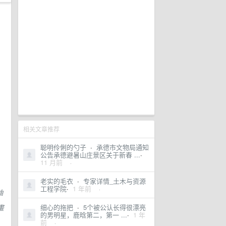
相关文章推荐
聪明伶俐的勺子
·
承德市文物局通知
公告承德避暑山庄景区关于新春 ...
·
11 月前
·
老实的毛衣
·
专家详情_土木与资源
工程学院
·
1 年前
·
抽
畫
细心的拖把
·
5个被公认长得很漂亮
的男明星，鹿晗第二，第一 ...
·
1 年
前
·