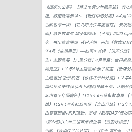
《療癒火山島》
【新北市青少年圖書館】 安坑
座，歡迎踴躍參加～
【新莊中港分館】4-6月Nido 
活動暫停一次)
【新北市青少年圖書館】 安坑輕
圈】彩虹故事屋-親子悅讀趣
【全市】2022 O
家，拼出寶寶閱讀+系列活動，新增《歡慶BABY
年4月《主題書展》──故事小老師
【瑞芳分館】
生」主題書展
【八里分館】4月書展：世界遺
閱覽室】112年4月主題書展:親子旅遊
【新店分
主題書展:親子旅遊
【板橋江子翠分館】112年
前幼兒英語課程 (4/9 因講師身體不適，活動暫
北市青少年圖書館】112年4-6月彩虹故事屋
【
館】112年4月彩虹故事屋
【泰山分館】112年
出寶寶閱讀+系列活動，新增《歡慶BABY閱加碼
3鄧公國小六年三班畢業模型展
【五股守讓堂】
活動
【板橋江子翠分館】「小文青‧游於藝」兒