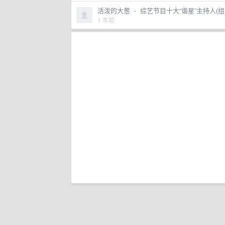
活泼的大葱
·
综艺节目十大“谐星”主持人(组
1 年前