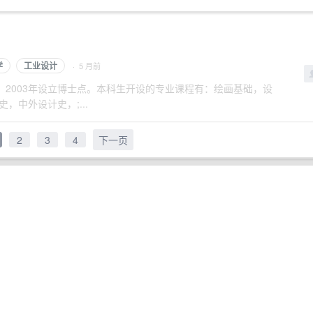
学
工业设计
· 5 月前
立硕士点，2003年设立博士点。本科生开设的专业课程有：绘画基础，设
中外设计史，;...
2
3
4
下一页