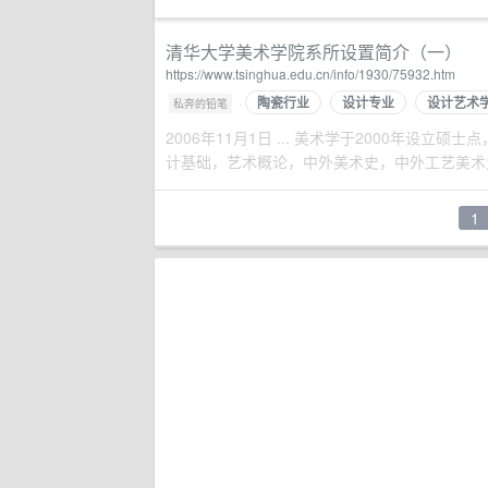
清华大学美术学院系所设置简介（一）
https://www.tsinghua.edu.cn/info/1930/75932.htm
陶瓷行业
设计专业
设计艺术
·
私奔的铅笔
2006年11月1日 ... 美术学于2000年设
计基础，艺术概论，中外美术史，中外工艺美术史，
1