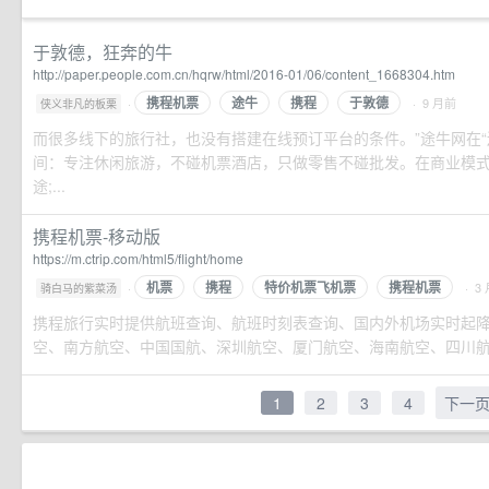
于敦德，狂奔的牛
http://paper.people.com.cn/hqrw/html/2016-01/06/content_1668304.htm
携程机票
途牛
携程
于敦德
·
· 9 月前
侠义非凡的板栗
而很多线下的旅行社，也没有搭建在线预订平台的条件。”途牛网在“
间：专注休闲旅游，不碰机票酒店，只做零售不碰批发。在商业模
途;...
携程机票-移动版
https://m.ctrip.com/html5/flight/home
机票
携程
特价机票飞机票
携程机票
·
· 3
骑白马的紫菜汤
携程旅行实时提供航班查询、航班时刻表查询、国内外机场实时起
空、南方航空、中国国航、深圳航空、厦门航空、海南航空、四川航空
1
2
3
4
下一