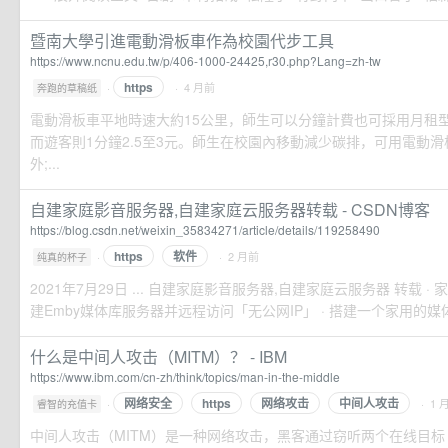
暨南大學引進電動滑板車作為校園代步工具
https://www.ncnu.edu.tw/p/406-1000-24425,r30.php?Lang=zh-tw
https
·
· 4 月前
奔跑的草稿纸
電動滑板車平地時速大約15公里，師生可以分鐘計費也可採用月租型
而遊客則1分鐘2.5至3元。師生在校園內移動減少碳排，可用電動
外;...
自建家庭影音服务器,自建家庭云服务器转载 - CSDN博客
https://blog.csdn.net/weixin_35834271/article/details/119258490
https
软件
·
· 2 月前
纯真的杯子
2021年7月29日 ... 自建家庭影音服务器,自建家庭云服务器 转载 · 家
建Emby媒体库服务器并远程访问「无公网IP」 · 搭建一个家用的媒体
什么是中间人攻击（MITM）？ - IBM
https://www.ibm.com/cn-zh/think/topics/man-in-the-middle
网络安全
https
网络攻击
中间人攻击
·
· 1 
睿智的充值卡
中间人攻击（MITM）是一种网络攻击，黑客通过窃听两个在线目标（