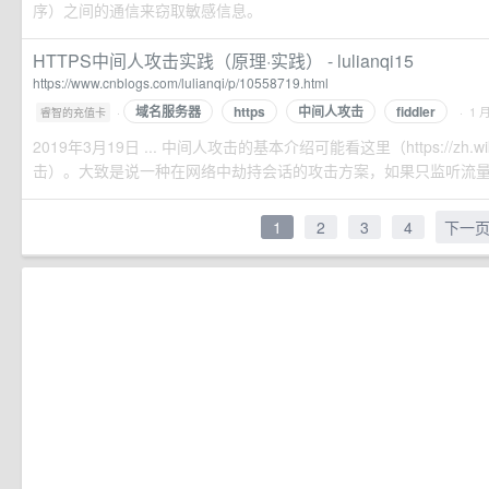
序）之间的通信来窃取敏感信息。
HTTPS中间人攻击实践（原理·实践） - lulianqi15
https://www.cnblogs.com/lulianqi/p/10558719.html
域名服务器
https
中间人攻击
fiddler
·
· 1 
睿智的充值卡
2019年3月19日 ... 中间人攻击的基本介绍可能看这里（https://zh.wikip
击）。大致是说一种在网络中劫持会话的攻击方案，如果只监听流量称之
1
2
3
4
下一