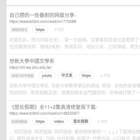
自己攒的一些番剧的网盘分享-
https://www.bilibili.com/read/cv1770088
https
·
· 9 月前
调皮的斑马
封面在此，图与内容无关）. 第一次投稿，主要看到百度云盘里攒
包括魔道祖师、银魂2电影、物语系列、地狱少女、刀剑神域、寄生兽、
世新大學中國文學系
https://chi.wp.shu.edu.tw/
youtu
中文系
https
·
· 9 月前
讲道义的牛肉面
世新大學中國文學系. 世新大學教學單位的網站. 師資 · 本校終身榮譽教授
所認同的 · 學長姐鮑孟德：接觸到劇本這門課程時，彷彿被打開了一扇門 
《悠长假期》全11+2集高清修复版下载-
https://www.bilibili.com/read/cv14823287/
https
video
悠长假期
·
· 8 月前
玩命的脸盆
... 网页链接. 网页链接. 网页链接. 看视频效果吧~~. ↓↓↓下载地址放在一
07. 展开阅读全文. 日剧. 木村拓哉. 松隆子. 竹野内丰. 山口智子. 稻