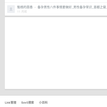
魁梧的茴香
·
备孕男性八件事情要做好_男性备孕常识_首都之窗_北
11 月前
Link管理
·
Sov5搜索
·
小百科