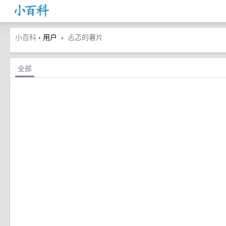
小百科
› 用户
忐忑的薯片
›
全部