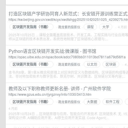
打造区块链产学研协同育人新范式：长安链开源训练营正式
https://kw.beijing.gov.cn/xwdt/kcyx/xwdtshgg/202510/t20251025_4239275.ht
区块链开发指南（书籍）
课程
大学
跑龙套的投影仪
·
· 4 月前
·
2025年10月25日 ... 课程全面覆盖底层技术、开发工具、工程实践与行业应用等
师从区块链的技术本质出发，系统性地梳理了区块链核心原理与;...
Python语言区块链开发实战:微课版 - 图书馆
https://opac.uibe.edu.cn/opac/book/adcc7080bb311013bd7811a679d56f1a
区块链开发指南（书籍）
以太坊
区块链
跑龙套的投影仪
·
· 4
·
本书共8章。第1章从概念和原理上对区块的定义与数据结构、区块链的构成等
法、非对称加密技术与数字签名、默克尔树、共识算法、区块链分叉等内容;...
教师及以下职称教师更新名册- 讲师 - 广州软件学院
https://www.gzus.edu.cn/rjyrgznxy/info/1030/3413.htm
区块链开发指南（书籍）
大数据
软件工程
跑龙套的投影仪
·
·
4 月前
2025年10月24日 ... 区块链原理与应用，智能合约开发技术. 区块链技术. 无. 15
架构设计师. AI辅助应用开发、AI原生应用开发实战. Code Agent;...